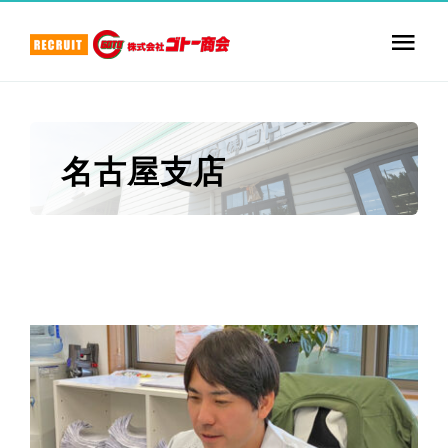
Skip
to
Togg
content
Navi
TOP
名古屋支店
数字で見るゴトー商会
社員紹介
お仕事紹介
採用について
エントリー