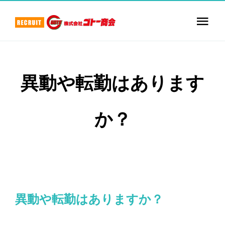
Skip
to
Togg
content
Navi
TOP
異動や転勤はあります
数字で見るゴトー商会
か？
社員紹介
お仕事紹介
採用について
異動や転勤はありますか？
エントリー